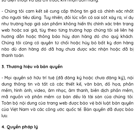
số điện thoại và địa chỉ trước khi nhận đơn hàng.
- Chúng tôi cam kết sẽ cung cấp thông tin giá cả chính xác nhất
cho người tiêu dùng. Tuy nhiên, đôi lúc vẫn có sai sót xảy ra, ví dụ
như trường hợp giá sản phẩm không hiển thị chính xác trên trang
web hoặc sai giá, tùy theo từng trường hợp chúng tôi sẽ liên hệ
hướng dẫn hoặc thông báo hủy đơn hàng đó cho quý khách.
Chúng tôi cũng có quyền từ chối hoặc hủy bỏ bất kỳ đơn hàng
nào dù đơn hàng đó đã hay chưa được xác nhận hoặc đã bị
thanh toán.
3. Thương hiệu và bản quyền
- Mọi quyền sở hữu trí tuệ (đã đăng ký hoặc chưa đăng ký), nội
dung thông tin và tất cả các thiết kế, văn bản, đồ họa, phần
mềm, hình ảnh, video, âm nhạc, âm thanh, biên dịch phần mềm,
mã nguồn và phần mềm cơ bản đều là tài sản của chúng tôi.
Toàn bộ nội dung của trang web được bảo vệ bởi luật bản quyền
của Việt Nam và các công ước quốc tế. Bản quyền đã được bảo
lưu.
4. Quyền pháp lý