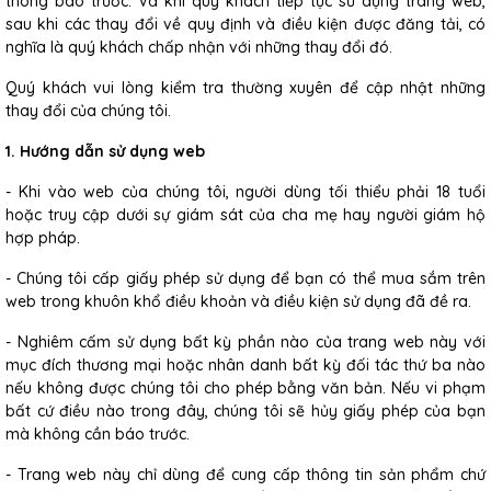
thông báo trước. Và khi quý khách tiếp tục sử dụng trang web,
sau khi các thay đổi về quy định và điều kiện được đăng tải, có
nghĩa là quý khách chấp nhận với những thay đổi đó.
Quý khách vui lòng kiểm tra thường xuyên để cập nhật những
thay đổi của chúng tôi.
1. Hướng dẫn sử dụng web
- Khi vào web của chúng tôi, người dùng tối thiểu phải 18 tuổi
hoặc truy cập dưới sự giám sát của cha mẹ hay người giám hộ
hợp pháp.
- Chúng tôi cấp giấy phép sử dụng để bạn có thể mua sắm trên
web trong khuôn khổ điều khoản và điều kiện sử dụng đã đề ra.
- Nghiêm cấm sử dụng bất kỳ phần nào của trang web này với
mục đích thương mại hoặc nhân danh bất kỳ đối tác thứ ba nào
nếu không được chúng tôi cho phép bằng văn bản. Nếu vi phạm
bất cứ điều nào trong đây, chúng tôi sẽ hủy giấy phép của bạn
mà không cần báo trước.
- Trang web này chỉ dùng để cung cấp thông tin sản phẩm chứ