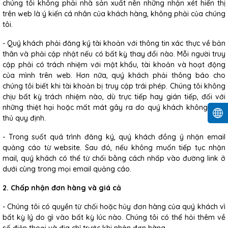
chúng tôi không phải nhà sản xuất nên những nhận xét hiển thị
trên web là ý kiến cá nhân của khách hàng, không phải của chúng
tôi.
- Quý khách phải đăng ký tài khoản với thông tin xác thực về bản
thân và phải cập nhật nếu có bất kỳ thay đổi nào. Mỗi người truy
cập phải có trách nhiệm với mật khẩu, tài khoản và hoạt động
của mình trên web. Hơn nữa, quý khách phải thông báo cho
chúng tôi biết khi tài khoản bị truy cập trái phép. Chúng tôi không
chịu bất kỳ trách nhiệm nào, dù trực tiếp hay gián tiếp, đối với
những thiệt hại hoặc mất mát gây ra do quý khách không tuân
thủ quy định.
- Trong suốt quá trình đăng ký, quý khách đồng ý nhận email
quảng cáo từ website. Sau đó, nếu không muốn tiếp tục nhận
mail, quý khách có thể từ chối bằng cách nhấp vào đường link ở
dưới cùng trong mọi email quảng cáo.
2. Chấp nhận đơn hàng và giá cả
- Chúng tôi có quyền từ chối hoặc hủy đơn hàng của quý khách vì
bất kỳ lý do gì vào bất kỳ lúc nào. Chúng tôi có thể hỏi thêm về