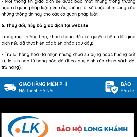
- Mọi thông tin giao dịch sẽ được bảo mật nhưng trong trường
hợp cơ quan pháp luật yêu cầu, chúng tôi sẽ buộc phải cung cấp
những thông tin này cho các cơ quan pháp luật.
6. Thay đổi, hủy bỏ giao dịch tại website
Trong mọi trường hợp, khách hàng đều có quyền chấm dứt giao
dịch nếu đã thực hiện các biện pháp sau đây:
- Trả lại hàng hoá đã nhận nhưng chưa sử dụng hoặc hưởng bất
kỳ lợi ích nào từ hàng hóa đó (theo quy định của chính sách đổi
trả hàng).
GIAO HÀNG MIỄN PHÍ
BẢO H
Nội thành Hà Nội
Bảo hàn