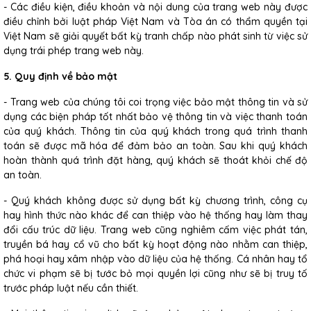
- Các điều kiện, điều khoản và nội dung của trang web này được
điều chỉnh bởi luật pháp Việt Nam và Tòa án có thẩm quyền tại
Việt Nam sẽ giải quyết bất kỳ tranh chấp nào phát sinh từ việc sử
dụng trái phép trang web này.
5. Quy định về bảo mật
- Trang web của chúng tôi coi trọng việc bảo mật thông tin và sử
dụng các biện pháp tốt nhất bảo vệ thông tin và việc thanh toán
của quý khách. Thông tin của quý khách trong quá trình thanh
toán sẽ được mã hóa để đảm bảo an toàn. Sau khi quý khách
hoàn thành quá trình đặt hàng, quý khách sẽ thoát khỏi chế độ
an toàn.
- Quý khách không được sử dụng bất kỳ chương trình, công cụ
hay hình thức nào khác để can thiệp vào hệ thống hay làm thay
đổi cấu trúc dữ liệu. Trang web cũng nghiêm cấm việc phát tán,
truyền bá hay cổ vũ cho bất kỳ hoạt động nào nhằm can thiệp,
phá hoại hay xâm nhập vào dữ liệu của hệ thống. Cá nhân hay tổ
chức vi phạm sẽ bị tước bỏ mọi quyền lợi cũng như sẽ bị truy tố
trước pháp luật nếu cần thiết.