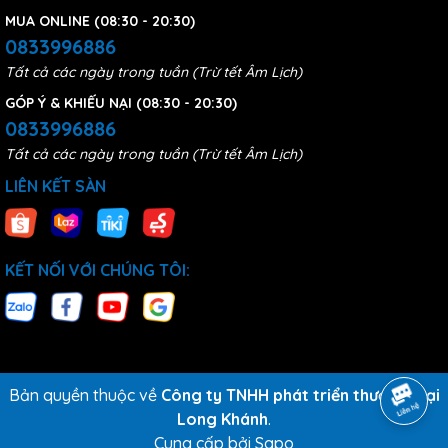
MUA ONLINE (08:30 - 20:30)
0833996886
Tất cả các ngày trong tuần (Trừ tết Âm Lịch)
GÓP Ý & KHIẾU NẠI (08:30 - 20:30)
0833996886
Tất cả các ngày trong tuần (Trừ tết Âm Lịch)
LIÊN KẾT SÀN
KẾT NỐI VỚI CHÚNG TÔI:
Bản quyền thuộc về
Công ty TNHH phát triển thương mại
Long Khánh
.
Cung cấp bởi
Sapo