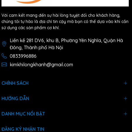
Với cam kết mang đến sự hài lòng tuyệt đối cho khách hàng,
chúng tôi tự hào là địa chỉ tin cậy mà bạn có thể dựa vào khi cần
sử dụng các sản phẩm cơ khí.
Liền kề 281 DV6, khu B, Phường Yên Nghĩa, Quận Hà
Đông, Thành phố Hà Nội
0833996886
kimkhilongkhanh@gmail.com
CHÍNH SÁCH
HƯỚNG DẪN
DANH MỤC NỔI BẬT
ĐĂNG KÝ NHẬN TIN