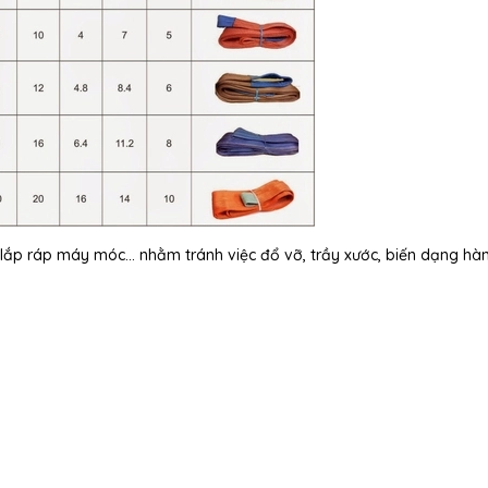
l
ắp r
áp máy móc… nh
ằm tr
ánh vi
ệc
đ
ổ vỡ, trầy x
ư
ớc, biến dạng h
à