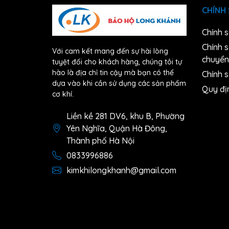
CHÍNH
Chính 
Chính 
Với cam kết mang đến sự hài lòng
chuyển
tuyệt đối cho khách hàng, chúng tôi tự
hào là địa chỉ tin cậy mà bạn có thể
Chính s
dựa vào khi cần sử dụng các sản phẩm
Quy đị
cơ khí.
Liền kề 281 DV6, khu B, Phường
Yên Nghĩa, Quận Hà Đông,
Thành phố Hà Nội
0833996886
kimkhilongkhanh@gmail.com