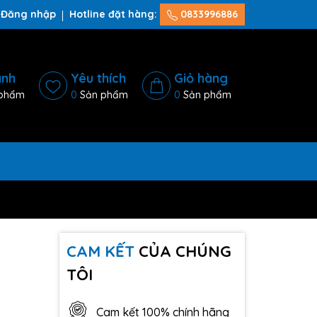
Đăng nhập
Hotline đặt hàng:
0833996886
ánh
Yêu thích
Giỏ hàng
phẩm
0
Sản phẩm
0
Sản phẩm
CAM KẾT
CỦA CHÚNG
TÔI
Cam kết 100% chính hãng