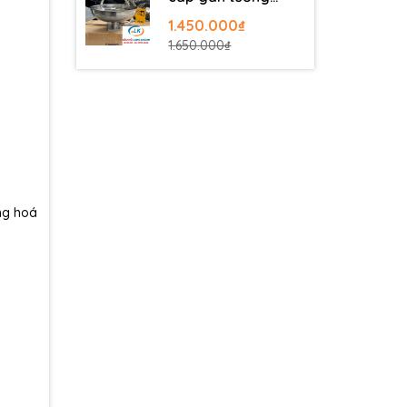
UK401
1.450.000₫
1.650.000₫
ng
hoá