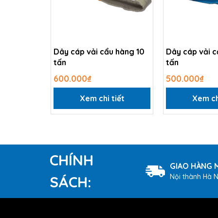
Dây cáp vải cẩu hàng 10
Dây cáp vải c
tấn
tấn
600.000₫
500.000₫
Xem chi tiết
Xem ch
CHÍNH
GIAO HÀNG M
Nội thành Hà N
SÁCH: