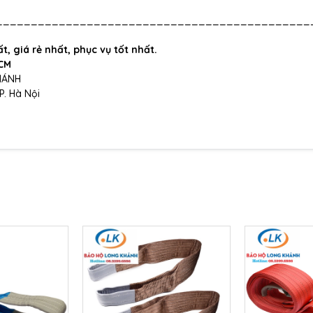
_____________________________________________
t, giá rẻ nhất, phục vụ tốt nhất.
HCM
HÁNH
P. Hà Nội