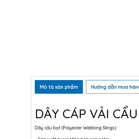
Mô tả sản phẩm
Hướng dẫn mua hàn
DÂY CÁP V
ẢI CẨU
D
ây c
ẩu bạt (Polyester Webbing Slings):