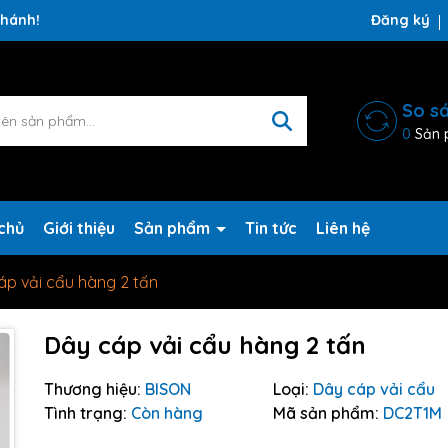
ng chờ đợi bạn
Đăng ký
So s
0
Sản 
chủ
Giới thiệu
Sản phẩm
Tin tức
Liên hệ
áp vải cẩu hàng 2 tấn
Dây cáp vải cẩu hàng 2 tấn
Thương hiệu:
BISON
Loại:
Dây cáp vải cẩu
Tình trạng:
Còn hàng
Mã sản phẩm:
DC2T1M