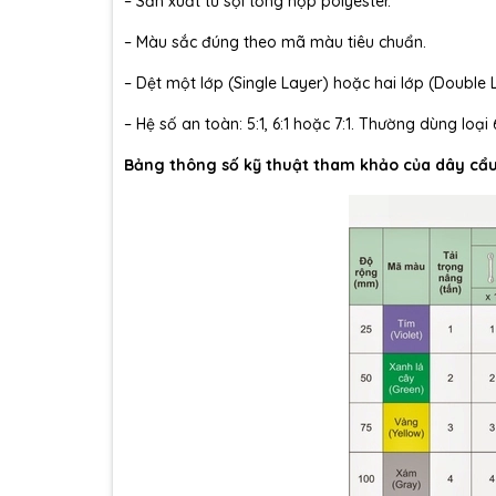
– S
ản xuất từ sợi tổng hợp polyester.
– M
àu s
ắc
đ
úng theo mã màu tiêu chu
ẩn.
– D
ệt một lớp (Single Layer) hoặc hai lớp (Double 
– H
ệ số an to
àn: 5:1, 6:1 ho
ặc 7:1. Th
ư
ờng d
ùng lo
ại 
Bảng th
ông s
ố kỹ thuật tham khảo của d
ây c
ẩu