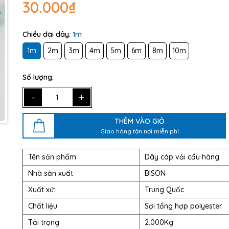
30.000₫
Chiều dài dây:
1m
1m
2m
3m
4m
5m
6m
8m
10m
Số lượng:
-
+
THÊM VÀO GIỎ
Giao hàng tận nơi miễn phí
Tên sản phẩm
Dây cáp vải cẩu hàng
Nhà sản xuất
BISON
Xuất xứ:
Trung Quốc
Chất liệu
Sợi tổng hợp polyester
Tải trọng
2.000Kg