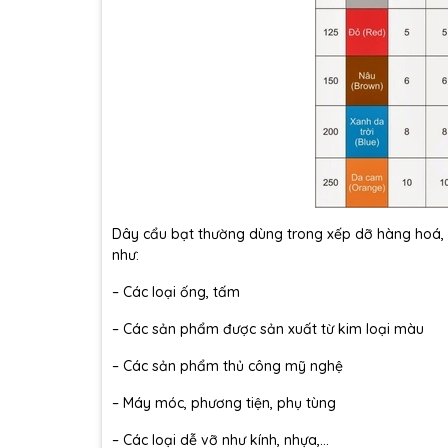
D
ây c
ẩu bạt th
ư
ờng d
ùng trong x
ếp dỡ h
àng
hoá
, 
nh
ư:
– C
ác lo
ại ống, tấm
– C
ác s
ản phẩm
đư
ợc sản xuất từ kim loại m
àu
– C
ác s
ản phẩm thủ c
ông m
ỹ nghệ
– M
áy móc, ph
ương ti
ện, phụ t
ùng
– C
ác lo
ại dễ vỡ nh
ư k
ính, nh
ựa,…