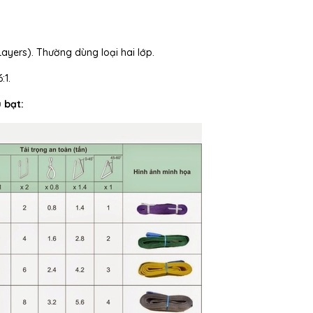
Layers). Th
ư
ờng d
ùng lo
ại hai lớp.
6:1.
 bạt: