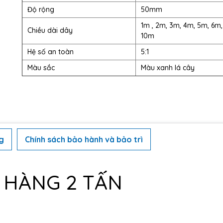
Độ rộng
50mm
1m , 2m, 3m, 4m, 5m, 6m,
Chiều dài dây
10m
Hệ số an toàn
5:1
Màu sắc
Màu xanh lá cây
g
Chính sách bảo hành và bảo trì
 H
ÀNG 2 T
ẤN