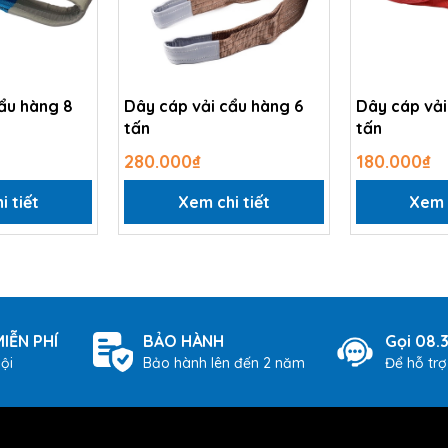
ẩu hàng 8
Dây cáp vải cẩu hàng 6
Dây cáp vải
tấn
tấn
280.000₫
180.000₫
i tiết
Xem chi tiết
Xem c
IỄN PHÍ
BẢO HÀNH
Gọi 08.
ội
Bảo hành lên đến 2 năm
Để hỗ tr