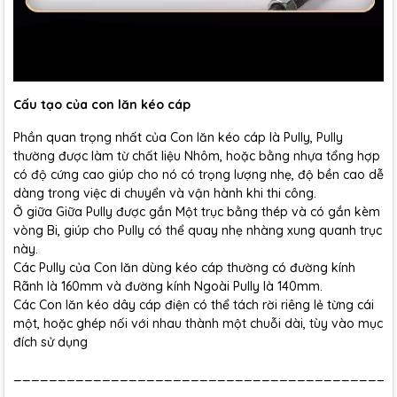
Cấu tạo của con lăn kéo cáp
Phần quan trọng nhất của Con lăn kéo cáp là Pully, Pully
thường được làm từ chất liệu Nhôm, hoặc bằng nhựa tổng hợp
có độ cứng cao giúp cho nó có trọng lượng nhẹ, độ bền cao dễ
dàng trong việc di chuyển và vận hành khi thi công.
Ở giữa Giữa Pully được gắn Một trục bằng thép và có gắn kèm
vòng Bi, giúp cho Pully có thể quay nhẹ nhàng xung quanh trục
này.
Các Pully của Con lăn dùng kéo cáp thường có đường kính
Rãnh là 160mm và đường kính Ngoài Pully là 140mm.
Các Con lăn kéo dây cáp điện có thể tách rời riêng lẻ từng cái
một, hoặc ghép nối với nhau thành một chuỗi dài, tùy vào mục
đích sử dụng
___________________________________________