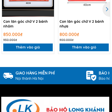
Con lăn góc chữ V 2 bánh
Con lăn góc chữ V 2 bánh
nhôm
nhựa
850.000₫
800.000₫
950.000₫
900.000₫
Thêm vào giỏ
Thêm vào giỏ
GIAO HÀNG MIỄN PHÍ
BẢO H
Nội thành Hà Nội
Bảo hàn