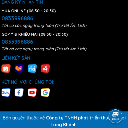
ĐĂNG KÝ NHẬN TIN
MUA ONLINE (08:30 - 20:30)
0833996886
Tất cả các ngày trong tuần (Trừ tết Âm Lịch)
GÓP Ý & KHIẾU NẠI (08:30 - 20:30)
0833996886
Tất cả các ngày trong tuần (Trừ tết Âm Lịch)
LIÊN KẾT SÀN
KẾT NỐI VỚI CHÚNG TÔI:
Bản quyền thuộc về
Công ty TNHH phát triển thương mại
Long Khánh
.