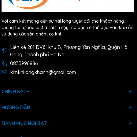
Với cam kết mang đến sự hài lòng tuyệt đối cho khách hàng,
chúng tôi tự hào là địa chỉ tin cậy mà bạn có thể dựa vào khi cần
sử dụng các sản phẩm cơ khí.
Liền kề 281 DV6, khu B, Phường Yên Nghĩa, Quận Hà
Đông, Thành phố Hà Nội
0833996886
kimkhilongkhanh@gmail.com
CHÍNH SÁCH
HƯỚNG DẪN
DANH MỤC NỔI BẬT