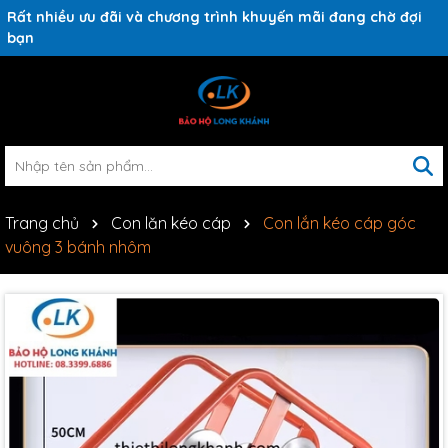
Rất nhiều ưu đãi và chương trình khuyến mãi đang chờ đợi
bạn
Trang chủ
Con lăn kéo cáp
Con lắn kéo cáp góc
vuông 3 bánh nhôm