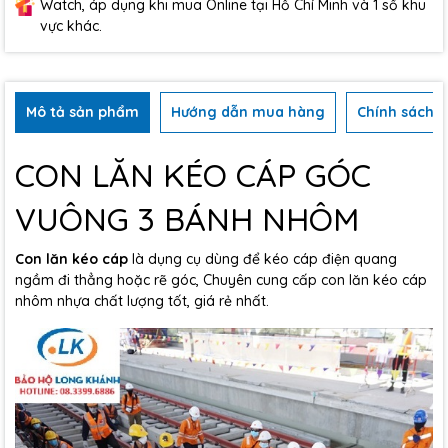
Watch, áp dụng khi mua Online tại Hồ Chí Minh và 1 số khu
vực khác.
Mô tả sản phẩm
Hướng dẫn mua hàng
Chính sách b
CON LĂN KÉO CÁP GÓC
VUÔNG 3 BÁNH NHÔM
Con lăn kéo cáp
là dụng cụ dùng để kéo cáp điện quang
ngầm đi thẳng hoặc rẽ góc, Chuyên cung cấp con lăn kéo cáp
nhôm nhựa chất lượng tốt, giá rẻ nhất.