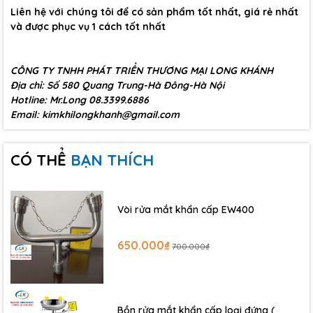
Liên hệ với chúng tôi để có sản phẩm tốt nhất, giá rẻ nhất
và được phục vụ 1 cách tốt nhất
CÔNG TY TNHH PHÁT TRIỂN THƯƠNG MẠI LONG KHÁNH
Địa chỉ: Số 580 Quang Trung-Hà Đông-Hà Nội
Hotline: Mr.Long 08.3399.6886
Email: kimkhilongkhanh@gmail.com
CÓ THỂ
BẠN THÍCH
Vòi rửa mắt khẩn cấp EW400
650.000₫
700.000₫
Bồn rửa mắt khẩn cấp loại đứng (