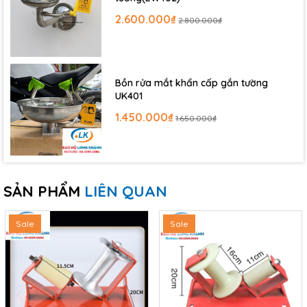
2.600.000₫
2.800.000₫
Bồn rửa mắt khẩn cấp gắn tường
UK401
1.450.000₫
1.650.000₫
SẢN PHẨM
LIÊN QUAN
Sale
Sale