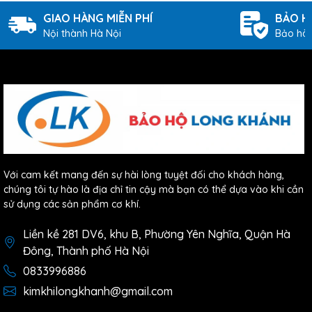
GIAO HÀNG MIỄN PHÍ
BẢO H
Nội thành Hà Nội
Bảo hàn
Với cam kết mang đến sự hài lòng tuyệt đối cho khách hàng,
chúng tôi tự hào là địa chỉ tin cậy mà bạn có thể dựa vào khi cần
sử dụng các sản phẩm cơ khí.
Liền kề 281 DV6, khu B, Phường Yên Nghĩa, Quận Hà
Đông, Thành phố Hà Nội
0833996886
kimkhilongkhanh@gmail.com