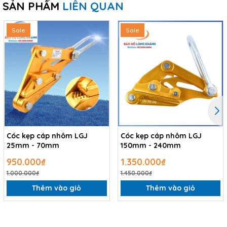
SẢN PHẨM
LIÊN QUAN
Sale
Sale
Cóc kẹp cáp nhôm LGJ
Cóc kẹp cáp nhôm LGJ
25mm - 70mm
150mm - 240mm
950.000₫
1.350.000₫
1.000.000₫
1.450.000₫
Thêm vào giỏ
Thêm vào giỏ