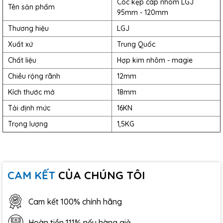
Cóc kẹp cáp nhôm LGJ
Tên sản phẩm
95mm - 120mm
Thương hiệu
LGJ
Xuất xứ
Trung Quốc
Chất liệu
Hợp kim nhôm - magie
Chiều rộng rãnh
12mm
Kích thước mở
18mm
Tải định mức
16KN
Trọng lượng
1,5KG
CAM KẾT
CỦA CHÚNG TÔI
Cam kết 100% chính hãng
Hoàn tiền 111% nếu hàng giả