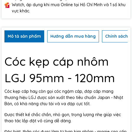
Watch, áp dụng khi mua Online tại Hồ Chí Minh và 1 số khu
vực khác.
Mô tả sản phẩm
Hướng dẫn mua hàng
Chính sách b
Cóc kẹp cáp nhôm
LGJ 95mm - 120mm
Cóc k
ẹp c
áp hay còn g
ọi c
óc ng
ậm c
áp,
đ
ớp c
áp mang
th
ương hi
ệu LGJ
đư
ợc sản xuất theo ti
êu chu
ẩn Japan - Nhật
Bản, c
ó kh
ả n
ăng ch
ịu tải v
à va
đ
ập cực tốt.
Đư
ợc thiết kế chắc chắn, nhỏ gọn, trọng l
ư
ợng nhẹ gi
úp vi
ệc
thao t
ác l
ắp
đ
ặt v
ô cùng d
ễ d
àng.
Đăc
bi
ệt, th
ân cóc
đư
ợc l
àm t
ừ hợp kim nh
ôm -
magie
cao c
ấp