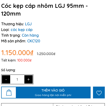
Cóc kẹp cáp nhôm LGJ 95mm -
120mm
Thương hiệu:
LGJ
Loại:
cóc kẹp cáp
Tình trạng:
Còn hàng
Mã sản phẩm:
CKC120
1.150.000₫
1.250.000₫
Tiết kiệm:
100.000₫
Số lượng:
-
+
THÊM VÀO GIỎ
Giao hàng tận nơi miễn phí