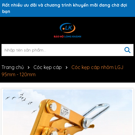
Rất nhiều ưu đãi và chương trình khuyến mãi đang chờ đợi
bạn
Trang chủ
Cóc kẹp cáp
Cóc kẹp cáp nhôm LGJ
95mm - 120mm