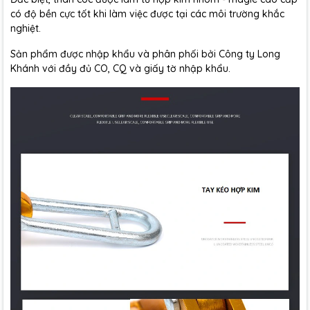
c
ó
đ
ộ bền cực tốt khi l
àm vi
ệc
đư
ợc tại c
ác môi tr
ư
ờng khắc
nghiệt.
Sản phẩm
đư
ợc nhập khẩu v
à phân ph
ối bởi C
ông ty Long
Khánh v
ới
đ
ầy
đ
ủ CO, CQ v
à gi
ấy tờ nhập khẩu.