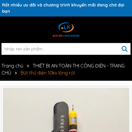
Rất nhiều ưu đãi và chương trình khuyến mãi đang chờ đợi
bạn
Trang chủ
THIẾT BỊ AN TOÀN THI CÔNG ĐIỆN - TRANG
CHỦ
Bút thử điện 10kv lồng rút