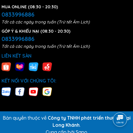
MUA ONLINE (08:30 - 20:30)
0833996886
Tất cả các ngày trong tuần (Trừ tết Âm Lịch)
GÓP Ý & KHIẾU NẠI (08:30 - 20:30)
0833996886
Tất cả các ngày trong tuần (Trừ tết Âm Lịch)
LIÊN KẾT SÀN
KẾT NỐI VỚI CHÚNG TÔI:
Bản quyền thuộc về
Công ty TNHH phát triển thương mại
Long Khánh
.
Cung cấp bởi
Sapo