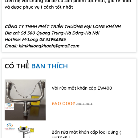
Liên hệ với chúng tôi để có sản phẩm tốt nhất, giá rẻ nhất
và được phục vụ 1 cách tốt nhất
CÔNG TY TNHH PHÁT TRIỂN THƯƠNG MẠI LONG KHÁNH
Địa chỉ: Số 580 Quang Trung-Hà Đông-Hà Nội
Hotline: Mr.Long 08.3399.6886
Email: kimkhilongkhanh@gmail.com
CÓ THỂ
BẠN THÍCH
Vòi rửa mắt khẩn cấp EW400
650.000₫
700.000₫
Bồn rửa mắt khẩn cấp loại đứng (
UK304B )