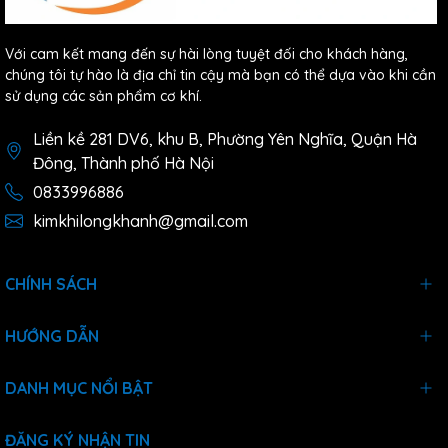
Với cam kết mang đến sự hài lòng tuyệt đối cho khách hàng,
chúng tôi tự hào là địa chỉ tin cậy mà bạn có thể dựa vào khi cần
sử dụng các sản phẩm cơ khí.
Liền kề 281 DV6, khu B, Phường Yên Nghĩa, Quận Hà
Đông, Thành phố Hà Nội
0833996886
kimkhilongkhanh@gmail.com
CHÍNH SÁCH
HƯỚNG DẪN
DANH MỤC NỔI BẬT
ĐĂNG KÝ NHẬN TIN