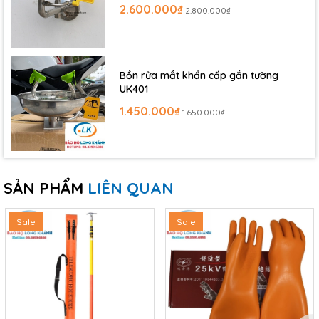
2.600.000₫
2.800.000₫
Bồn rửa mắt khẩn cấp gắn tường
UK401
1.450.000₫
1.650.000₫
SẢN PHẨM
LIÊN QUAN
Sale
Sale