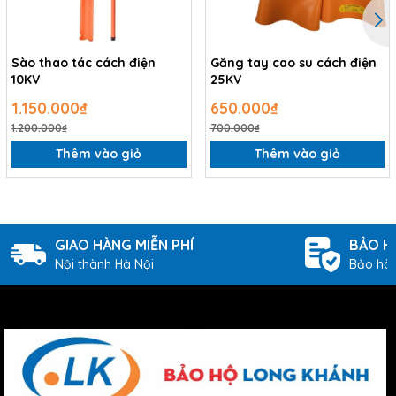
Sào thao tác cách điện
Găng tay cao su cách điện
10KV
25KV
1.150.000₫
650.000₫
1.200.000₫
700.000₫
Thêm vào giỏ
Thêm vào giỏ
GIAO HÀNG MIỄN PHÍ
BẢO H
Nội thành Hà Nội
Bảo hàn